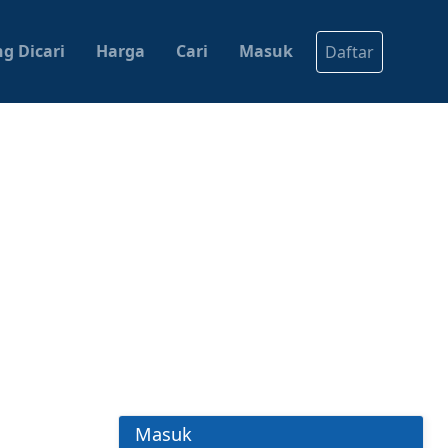
g Dicari
Harga
Cari
Masuk
Daftar
Masuk