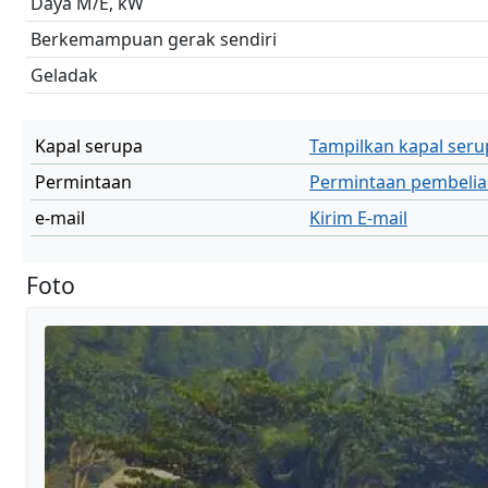
Daya M/E, kW
Berkemampuan gerak sendiri
Geladak
Kapal serupa
Tampilkan kapal seru
Permintaan
Permintaan pembelia
e-mail
Kirim E-mail
Foto