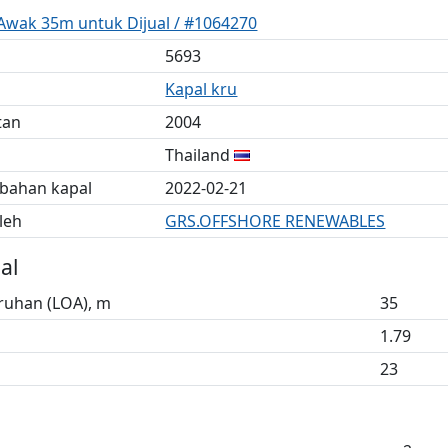
 Awak 35m untuk Dijual / #1064270
5693
Kapal kru
tan
2004
Thailand
bahan kapal
2022-02-21
leh
GRS.OFFSHORE RENEWABLES
al
ruhan (LOA), m
35
1.79
23