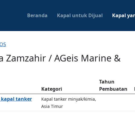
Beranda
Kapal untuk Dijual
Kapal yan
MOS
 Zamzahir / AGeis Marine &
Tahun
Kategori
Pembuatan
 kapal tanker
Kapal tanker minyak/kimia,
Asia Timur