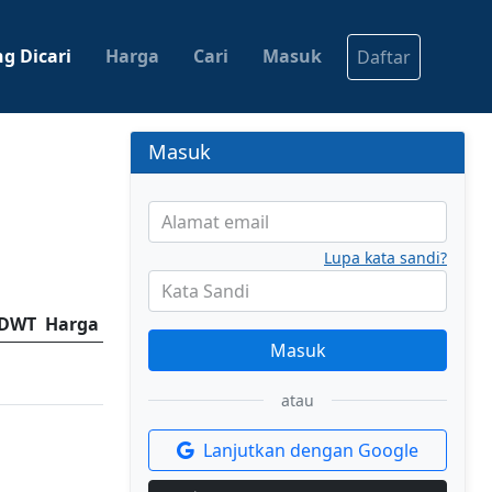
g Dicari
Harga
Cari
Masuk
Daftar
Masuk
Alamat email
Lupa kata sandi?
Kata Sandi
DWT
Harga
Masuk
atau
Lanjutkan dengan Google